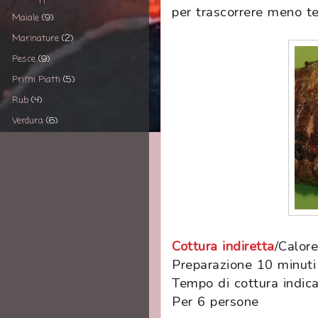
per trascorrere meno tem
Maiale
(9)
Marinature
(2)
Pesce
(9)
Primi Piatti
(5)
Rub
(4)
Verdura
(6)
Cottura indiretta
/Calor
Preparazione 10 minuti
Tempo di cottura indic
Per 6 persone