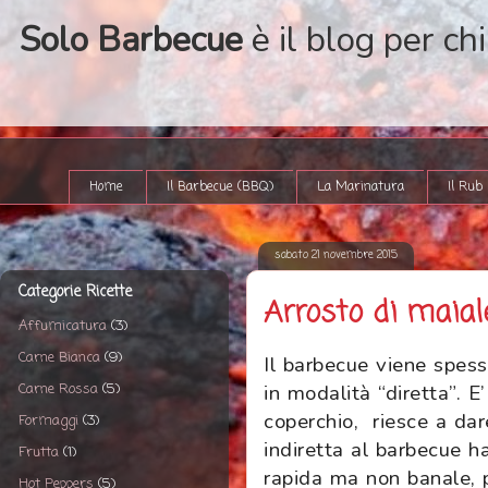
Solo Barbecue
è il blog per ch
Home
Il Barbecue (BBQ)
La Marinatura
Il Rub
sabato 21 novembre 2015
Categorie Ricette
Arrosto di maial
Affumicatura
(3)
Carne Bianca
(9)
I
l barbecue viene spesso
Carne Rossa
(5)
in modalità “diretta”. E
coperchio, riesce a dare
Formaggi
(3)
indiretta al barbecue 
Frutta
(1)
rapida ma non banale, p
Hot Peppers
(5)