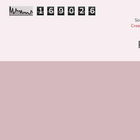
1
6
9
0
2
6
So
Crea