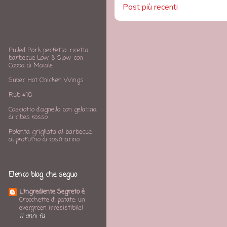
Post più recenti
Pulled Pork perfetto: ricetta
barbecue Low & Slow con
Coppa di Maiale
Super Hot Chicken Wings
Rub #18
Cosciotto d'agnello con gelatina
di ribes rosso
Polenta grigliata al barbecue
al profumo di rosmarino
Elenco blog che seguo
L'ingrediente Segreto è
Crocchette di patate: un
evergreen irresistibile!
11 anni fa