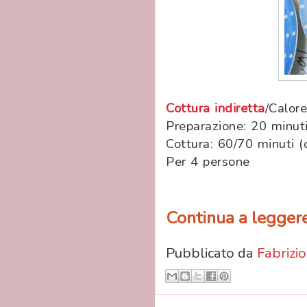
Cottura indiretta
/Calore
Preparazione: 20 minut
Cottura: 60/70 minuti 
Per 4 persone
Continua a leggere.
Pubblicato da
Fabrizio