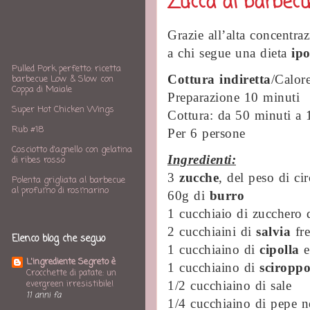
Zucca al barbecu
Grazie all’alta concentra
a chi segue una dieta
ipo
Pulled Pork perfetto: ricetta
Cottura indiretta
/Calor
barbecue Low & Slow con
Coppa di Maiale
Preparazione 10 minuti
Super Hot Chicken Wings
Cottura: da 50 minuti a 
Rub #18
Per 6 persone
Cosciotto d'agnello con gelatina
Ingredienti:
di ribes rosso
3
zucche
, del peso di c
Polenta grigliata al barbecue
al profumo di rosmarino
60g di
burro
1 cucchiaio di zucchero 
2 cucchiaini di
salvia
fr
Elenco blog che seguo
1 cucchiaino di
cipolla
e
L'ingrediente Segreto è
1 cucchiaino di
sciroppo
Crocchette di patate: un
evergreen irresistibile!
1/2 cucchiaino di sale
11 anni fa
1/4 cucchiaino di pepe 