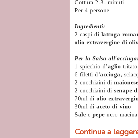
Cottura 2-3- minuti
Per 4 persone
Ingredienti:
2 caspi di
lattuga roma
olio
extravergine di oli
Per la Salsa all'acciuga
1 spicchio d’
aglio
tritat
6 filetti d’
acciuga,
sciacq
2 cucchiaini di
maiones
2 cucchiaini di
senape d
70ml di
olio extravergin
30ml di
aceto di vino
Sale
e
pepe
nero macina
Continua a leggere.