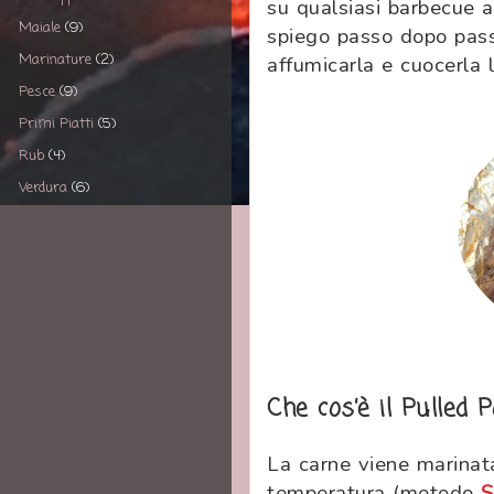
su qualsiasi barbecue a
Maiale
(9)
spiego passo dopo pas
Marinature
(2)
affumicarla e cuocerla
Pesce
(9)
Primi Piatti
(5)
Rub
(4)
Verdura
(6)
Che cos’è il Pulled
La carne viene marinat
temperatura (metodo
S