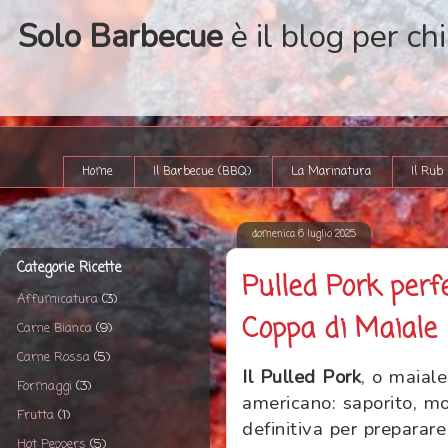
Solo Barbecue
è il blog per ch
Home
Il Barbecue (BBQ)
La Marinatura
Il Rub
domenica 6 luglio 2025
Categorie Ricette
Pulled Pork perf
Affumicatura
(3)
Coppa di Maiale
Carne Bianca
(9)
Carne Rossa
(5)
Il Pulled Pork
, o maiale
Formaggi
(3)
americano: saporito, mor
Frutta
(1)
definitiva per preparar
Hot Peppers
(5)