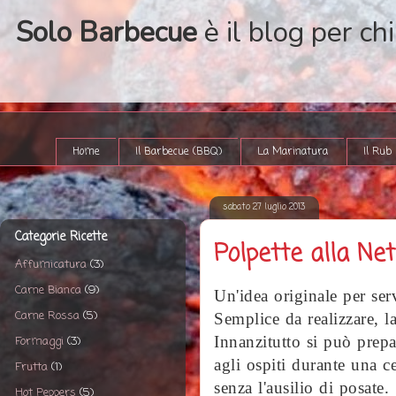
Solo Barbecue
è il blog per ch
Home
Il Barbecue (BBQ)
La Marinatura
Il Rub
sabato 27 luglio 2013
Categorie Ricette
Polpette alla Ne
Affumicatura
(3)
Carne Bianca
(9)
Un'idea originale per ser
Carne Rossa
(5)
Semplice da realizzare, la
Innanzitutto si può prepa
Formaggi
(3)
agli ospiti durante una c
Frutta
(1)
senza l'ausilio di posate.
Hot Peppers
(5)