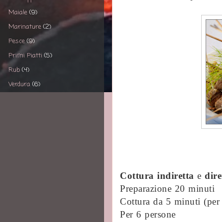
Maiale
(9)
Marinature
(2)
Pesce
(9)
Primi Piatti
(5)
Rub
(4)
Verdura
(6)
Cottura indiretta
e
dir
Preparazione 20 minuti
Cottura da 5 minuti (per 
Per 6 persone