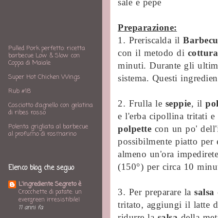
sale e pepe
Preparazione:
1. Preriscalda il
Barbecu
Pulled Pork perfetto: ricetta
con il metodo di
cottura
barbecue Low & Slow con
Coppa di Maiale
minuti. Durante gli ultim
Super Hot Chicken Wings
sistema. Questi ingredient
Rub #18
2. Frulla le
seppie
, il
po
Cosciotto d'agnello con gelatina
di ribes rosso
e l'erba cipollina tritat
Polenta grigliata al barbecue
polpette
con un po' dell
al profumo di rosmarino
possibilmente piatto per 
almeno un'ora impedirete 
(150°) per circa 10 minut
Elenco blog che seguo
L'ingrediente Segreto è
3. Per preparare la
salsa
Crocchette di patate: un
evergreen irresistibile!
tritato, aggiungi il latte
11 anni fa
ridurre la
salsa
della met