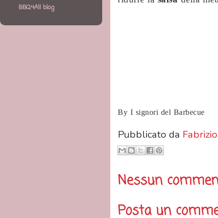
BBQ4All blog
By I signori del Barbecue
Pubblicato da
Fabrizio
Nessun commen
Posta un comm