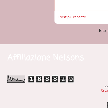
Post più recente
Iscri
Affiliazione Netsons
1
6
8
8
2
9
So
Crea